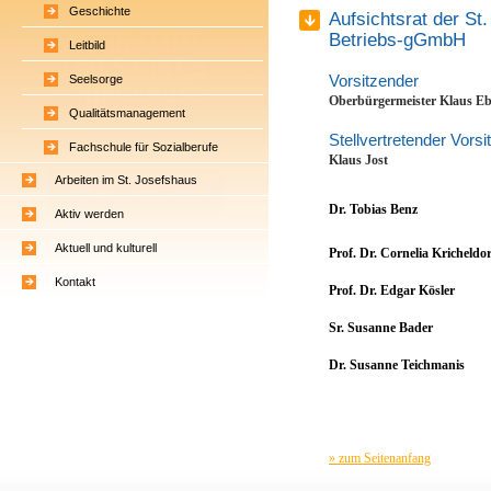
Geschichte
Aufsichtsrat der St
Betriebs-gGmbH
Leitbild
Vorsitzender
Seelsorge
Oberbürgermeister
Klaus Eb
Qualitätsmanagement
Stellvertretender Vors
Fachschule für Sozialberufe
Klaus Jost
Arbeiten im St. Josefshaus
Dr. Tobias Benz
Aktiv werden
Aktuell und kulturell
Prof. Dr. Cornelia Kricheldor
Kontakt
Prof. Dr. Edgar Kösler
Sr. Susanne Bader
Dr. Susanne Teichmanis
» zum Seitenanfang