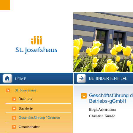
BEHINDERTENHILFE
HOME
St. Josefshaus
Geschäftsführung d
Über uns
Betriebs-gGmbH
Standorte
Birgit Ackermann
Christian Kunde
Geschäftsführung / Gremien
Gesellschafter