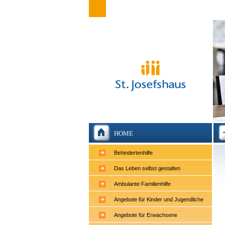
HOME
Behindertenhilfe
Das Leben selbst gestalten
Ambulante Familienhilfe
Angebote für Kinder und Jugendliche
Angebote für Erwachsene