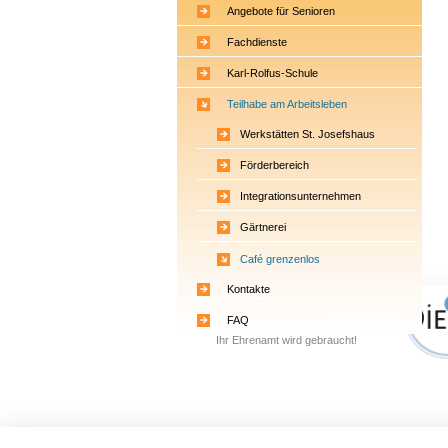
Angebote für Senioren
Fachdienste
Karl-Rolfus-Schule
Teilhabe am Arbeitsleben
Werkstätten St. Josefshaus
Förderbereich
Integrationsunternehmen
Gärtnerei
Café grenzenlos
Kontakte
FAQ
Ihr Ehrenamt wird gebraucht!