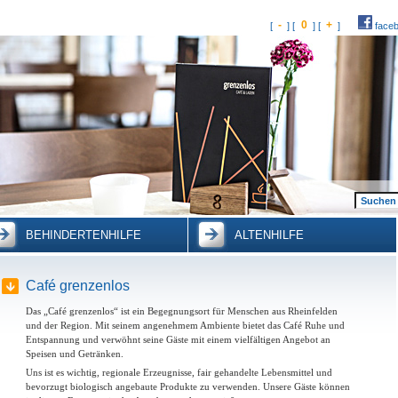
-
0
+
[
] [
] [
]
face
BEHINDERTENHILFE
ALTENHILFE
Café grenzenlos
Das „Café grenzenlos“ ist ein Begegnungsort für Menschen aus Rheinfelden
und der Region. Mit seinem angenehmem Ambiente bietet das Café Ruhe und
Entspannung und verwöhnt seine Gäste mit einem vielfältigen Angebot an
Speisen und Getränken.
Uns ist es wichtig, regionale Erzeugnisse, fair gehandelte Lebensmittel und
bevorzugt biologisch angebaute Produkte zu verwenden. Unsere Gäste können