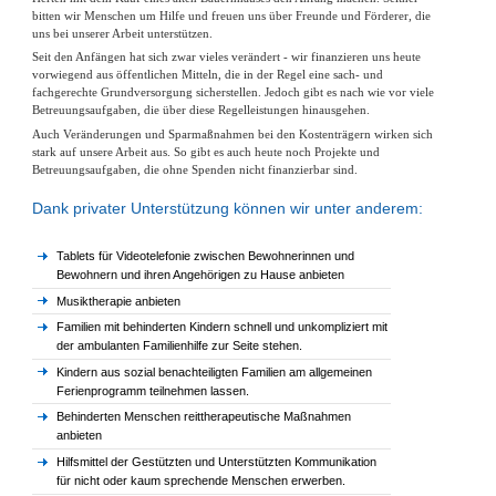
bitten wir Menschen um Hilfe und freuen uns über Freunde und Förderer, die
uns bei unserer Arbeit unterstützen.
Seit den Anfängen hat sich zwar vieles verändert - wir finanzieren uns heute
vorwiegend aus öffentlichen Mitteln, die in der Regel eine sach- und
fachgerechte Grundversorgung sicherstellen. Jedoch gibt es nach wie vor viele
Betreuungsaufgaben, die über diese Regelleistungen hinausgehen.
Auch Veränderungen und Sparmaßnahmen bei den Kostenträgern wirken sich
stark auf unsere Arbeit aus. So gibt es auch heute noch Projekte und
Betreuungsaufgaben, die ohne Spenden nicht finanzierbar sind.
Dank privater Unterstützung können wir unter anderem:
Tablets für Videotelefonie zwischen Bewohnerinnen und
Bewohnern und ihren Angehörigen zu Hause anbieten
Musiktherapie anbieten
Familien mit behinderten Kindern schnell und unkompliziert mit
der ambulanten Familienhilfe zur Seite stehen.
Kindern aus sozial benachteiligten Familien am allgemeinen
Ferienprogramm teilnehmen lassen.
Behinderten Menschen reittherapeutische Maßnahmen
anbieten
Hilfsmittel der Gestützten und Unterstützten Kommunikation
für nicht oder kaum sprechende Menschen erwerben.