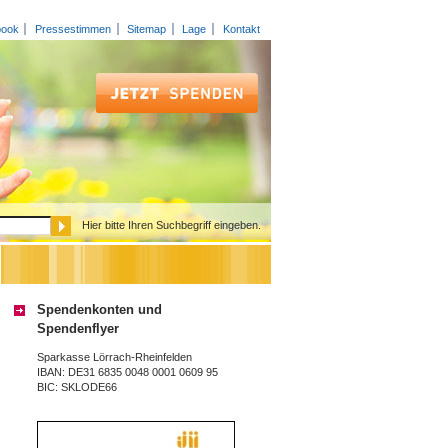
book
Pressestimmen
Sitemap
Lage
Kontakt
Hier bitte Ihren Suchbegriff eingeben.
Spendenkonten und
Spendenflyer
Sparkasse Lörrach-Rheinfelden
IBAN: DE31 6835 0048 0001 0609 95
BIC: SKLODE66