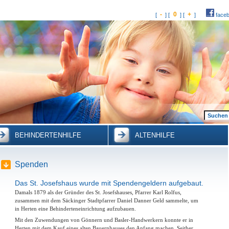
-
0
+
[
] [
] [
]
face
BEHINDERTENHILFE
ALTENHILFE
Spenden
Das St. Josefshaus wurde mit Spendengeldern aufgebaut.
Damals 1879 als der Gründer des St. Josefshauses, Pfarrer Karl Rolfus,
zusammen mit dem Säckinger Stadtpfarrer Daniel Danner Geld sammelte, um
in Herten eine Behinderteneinrichtung aufzubauen.
Mit den Zuwendungen von Gönnern und Basler-Handwerkern konnte er in
Herten mit dem Kauf eines alten Bauernhauses den Anfang machen. Seither