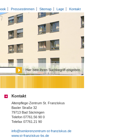
book
Pressestimmen
Sitemap
Lage
Kontakt
Hier bitte Ihren Suchbegriff eingeben.
Kontakt
Altenpflege-Zentrum St. Franziskus
Basler Straße 32
79713 Bad Säckingen
Telefon 07761.56 90 0
Telefax 07761.21 90
info@seniorenzentrum-st-franziskus.de
www.st-franziskus-bs.de