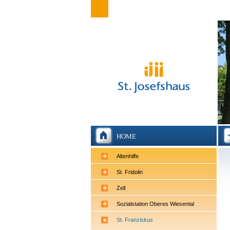
HOME
Altenhilfe
St. Fridolin
Zell
Sozialstation Oberes Wiesental
St. Franziskus