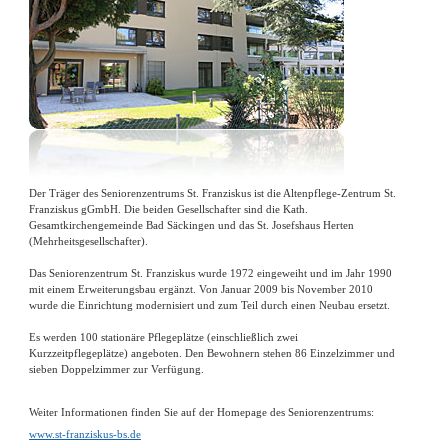
Der Träger des Seniorenzentrums St. Franziskus ist die Altenpflege-Zentrum St.
Franziskus gGmbH. Die beiden Gesellschafter sind die Kath.
Gesamtkirchengemeinde Bad Säckingen und das St. Josefshaus Herten
(Mehrheitsgesellschafter).
Das Seniorenzentrum St. Franziskus wurde 1972 eingeweiht und im Jahr 1990
mit einem Erweiterungsbau ergänzt. Von Januar 2009 bis November 2010
wurde die Einrichtung modernisiert und zum Teil durch einen Neubau ersetzt.
Es werden 100 stationäre Pflegeplätze (einschließlich zwei
Kurzzeitpflegeplätze) angeboten. Den Bewohnern stehen 86 Einzelzimmer und
sieben Doppelzimmer zur Verfügung.
Weiter Informationen finden Sie auf der Homepage des Seniorenzentrums:
www.st-franziskus-bs.de