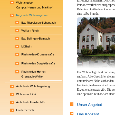
Erholungslandschaft. Die Anbi
Wohnangebot
Personenverkehr ist ausgesproc
Campus Herten und Markhof
Bahn ins Dreiländereck oder n
eine halbe Stunde.
Regionale Wohnangebote
Bad Rippoldsau-Schapbach
Weil am Rhein
Bad Bellingen-Bamlach
Müllheim
Rheinfelden-Kronenstraße
Rheinfelden Burgfeldstraße
Rheinfelden-Herten
Die Wohnanlage liegt nur wen
Grenzach-Wyhlen
entfernt. Alle Geschäfte, die im
unmittelbarer Nähe vorhanden.
Zell
Gebäude, in dem es eine Hausa
Ambulante Wohnbegleitung
Ergotherapiepraxis gibt. Die z
eine optimale Teilhabe am städ
Wohnen auf Zeit
Ambulante Familienhilfe
Unser Angebot
Förderbereich
Das Konzept