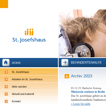
BEHINDERTENHILFE
HOME
St. Josefshaus
Archiv 2023
Arbeiten im St. Josefshaus
Aktiv werden
05.12.23, Badische Zeitung
Ministerin zeichnet in Berli
Aktuell und kulturell
Das St. josefshaus gehört zu d
familienfreundliche Stadtentwi
Kontakt
» Lesen Sie mehr